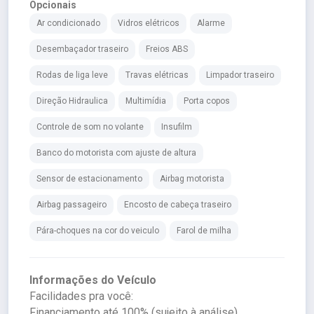
Opcionais
Ar condicionado
Vidros elétricos
Alarme
Desembaçador traseiro
Freios ABS
Rodas de liga leve
Travas elétricas
Limpador traseiro
Direção Hidraulica
Multimídia
Porta copos
Controle de som no volante
Insufilm
Banco do motorista com ajuste de altura
Sensor de estacionamento
Airbag motorista
Airbag passageiro
Encosto de cabeça traseiro
Pára-choques na cor do veiculo
Farol de milha
Informações do Veículo
Facilidades pra você:
Financiamento até 100% (sujeito à análise)